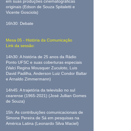
em suas produções cinematográficas
originais (Edson de Souza Spitaletti e
Vicente Gosciola)
16h30: Debate
Mesa 05 - História da Comunicação
Link da sessão:
14h30: A história de 25 anos da Rádio
Ponto UFSC e suas coberturas especiais
(Valci Regina Mousquer Zuculoto, Luis
David Padilha, Anderson Luiz Condor Baltar
e Arnaldo Zimmermann)
14h45: A trajetória da televisão no sul
cearense
(1965-2021)
(José Jullian Gomes
de Souza)
15h: As contribuições comunicacionais de
Simone Pereira de Sá em pesquisas na
América Latina (Leonardo Silva Maciel)