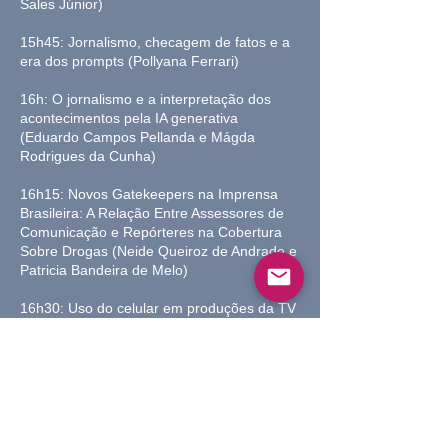
Sales Júnior)
15h45: Jornalismo, checagem de fatos e a
era dos prompts (Pollyana Ferrari)
16h: O jornalismo e a interpretação dos
acontecimentos pela IA generativa
(Eduardo Campos Pellanda e Mágda
Rodrigues da Cunha)
16h15: Novos Gatekeepers na Imprensa
Brasileira: A Relação Entre Assessores de
Comunicação e Repórteres na Cobertura
Sobre Drogas (Neide Queiroz de Andrade e
Patricia Bandeira de Melo)
16h30: Uso do celular em produções da TV
liberal e a configuração de um
telejornalismo de bolso na Amazônia
brasileira (Francisco das Chagas Sales
Júnior)
16h45: Debate