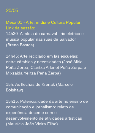
20/05
Mesa 01 - Arte, mídia e Cultura Popular
Link da sessão:
14h30: A mídia do carnaval: trio elétrico e
música popular nas ruas de Salvador
(Breno Bastos)
14h45: Arte reciclado em las escuelas:
entre câmbios y necesidades (José Alirio
Peña Zerpa, Claritza Arlenet Peña Zerpa e
Mixzaida Yelitza Peña Zerpa)
15h: As flechas de Krenak (Marcelo
Bolshaw)
15h15: Potencialidade da arte no ensino de
comunicação e jornalismo: relato de
experiência docente com o
desenvolvimento de atividades artísticas
(Maurício João Vieira Filho)