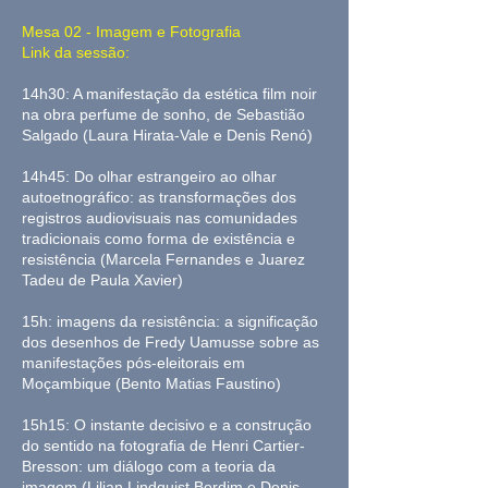
Mesa 02 - Imagem e Fotografia
Link da sessão:
14h30: A manifestação da estética film noir
na obra perfume de sonho, de Sebastião
Salgado (Laura Hirata-Vale e Denis Renó)
14h45: Do olhar estrangeiro ao olhar
autoetnográfico: as transformações dos
registros audiovisuais nas comunidades
tradicionais como forma de existência e
resistência (Marcela Fernandes e Juarez
Tadeu de Paula Xavier)
15h: imagens da resistência: a significação
dos desenhos de Fredy Uamusse sobre as
manifestações pós-eleitorais em
Moçambique (Bento Matias Faustino)
15h15: O instante decisivo e a construção
do sentido na fotografia de Henri Cartier-
Bresson: um diálogo com a teoria da
imagem (Lilian Lindquist Bordim e Denis