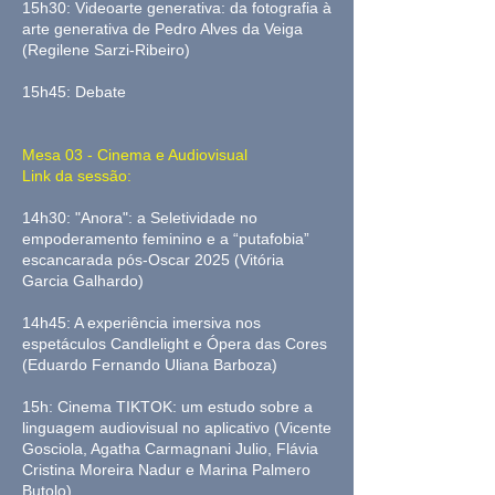
15h30: Videoarte generativa: da fotografia à
arte generativa de Pedro Alves da Veiga
(Regilene Sarzi-Ribeiro)
15h45: Debate
Mesa 03 - Cinema e Audiovisual
Link da sessão:
14h30: "Anora": a Seletividade no
empoderamento feminino e a “putafobia”
escancarada pós-Oscar 2025 (Vitória
Garcia Galhardo)
14h45: A experiência imersiva nos
espetáculos Candlelight e Ópera das Cores
(Eduardo Fernando Uliana Barboza)
15h: Cinema TIKTOK: um estudo sobre a
linguagem audiovisual no aplicativo (Vicente
Gosciola, Agatha Carmagnani Julio, Flávia
Cristina Moreira Nadur e Marina Palmero
Butolo)