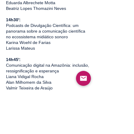
Eduarda Albrechete Motta
Beatriz Lopes Thomazini Neves
14h30':
Podcasts de Divulgação Científica: um
panorama sobre a comunicação científica
no ecossistema midiático sonoro
Karina Woehl de Farias
Larissa Mateus
14h45':
Comunicação digital na Amazônia: inclusão,
ressignificação e esperança
Liana Vidigal Rocha
Alan Milhomem da Silva
Valmir Teixeira de Araújo
Edna de Mello Silva
15h
Inteligência Artificial, plataformas digitais e a
crise no modelo clássico de governança no
jornalismo
João Guilherme Provasi Xavier