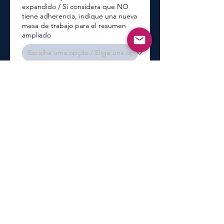
expandido / Si considera que NO
tiene adherencia, indique una nueva
mesa de trabajo para el resumen
ampliado
6) Decisão final / Decisión final
*
Aprovado / Aprobado
Aprovado com correções/
Aprobado con correcciones
Reprovado / Rechazado
Se desejar enviar suas observações /
Acaso queira enviar sus
observaciones (Opcional)
Upload de arquivo / archivo
(máx. 3MB, doc, docx, pages)
Enviar